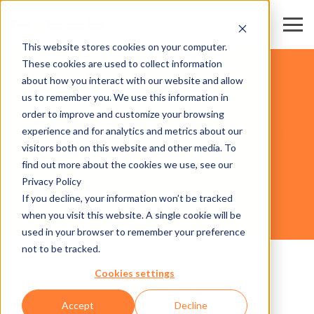
This website stores cookies on your computer.
カード
These cookies are used to collect information
レジャー施設
about how you interact with our website and allow
スタジアム・アリーナ
us to remember you. We use this information in
展示場・会議場
order to improve and customize your browsing
スキー場・リゾート
experience and for analytics and metrics about our
事業分
visitors both on this website and other media. To
野
ハードウェア
find out more about the cookies we use, see our
Privacy Policy
If you decline, your information won’t be tracked
AXESS TICKET KIOSK 600
when you visit this website. A single cookie will be
used in your browser to remember your preference
not to be tracked.
Cookies settings
Accept
Decline