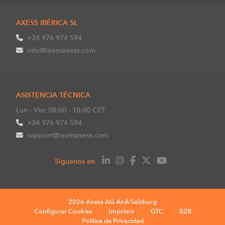
AXESS IBÉRICA SL
+34 976 974 594
info@teamaxess.com
ASISTENCIA TÉCNICA
Lun - Vie: 08:00 - 18:00 CET
+34 976 974 594
support@teamaxess.com
Síguenos en
2026 Axess AG Anif/Salzburg
Configurar Cookies
Imprimir
GTC
B2B
Política de Privacidad