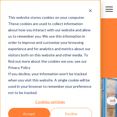
This website stores cookies on your computer.
These cookies are used to collect information
交易会和会展中心
about how you interact with our website and allow
us to remember you. We use this information in
order to improve and customize your browsing
软件
experience and for analytics and metrics about our
visitors both on this website and other media. To
find out more about the cookies we use, see our
Privacy Policy
AXESS RESORT LESSONS
If you decline, your information won’t be tracked
when you visit this website. A single cookie will be
used in your browser to remember your preference
not to be tracked.
Cookies settings
Accept
Decline