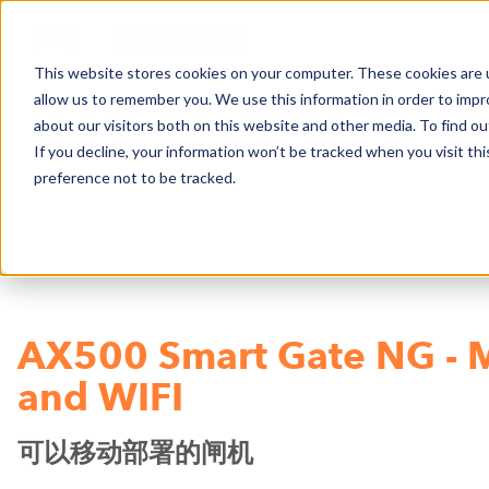
This website stores cookies on your computer. These cookies are u
allow us to remember you. We use this information in order to imp
新闻
业务领域
公司
about our visitors both on this website and other media. To find o
If you decline, your information won’t be tracked when you visit th
preference not to be tracked.
业务领域
体育竞技场馆
硬件
AX500 Smart Gate NG - M
and WIFI
可以移动部署的闸机