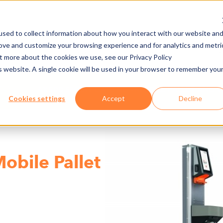
sed to collect information about how you interact with our website an
rove and customize your browsing experience and for analytics and metri
发布/下载
工作机会
ut more about the cookies we use, see our Privacy Policy
is website. A single cookie will be used in your browser to remember you
AX500 SMART GATE NG - MOBILE PALLET AND W
Cookies settings
Accept
Decline
obile Pallet