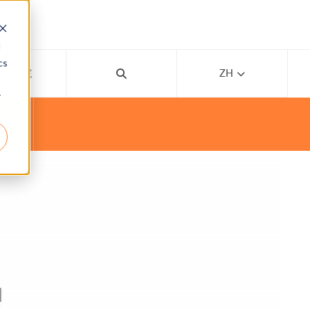
d
cs
线上学院
ZH
r
IFI