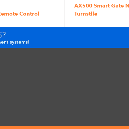
AX500 Smart Gate N
emote Control
Turnstile