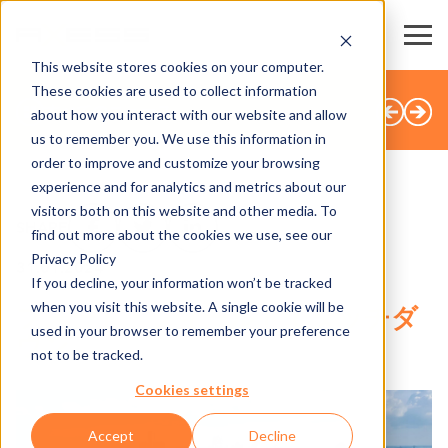
This website stores cookies on your computer.
These cookies are used to collect information
すべてのニュース
about how you interact with our website and allow
us to remember you. We use this information in
order to improve and customize your browsing
experience and for analytics and metrics about our
visitors both on this website and other media. To
SHARE
find out more about the cookies we use, see our
Privacy Policy
31.01.2024
If you decline, your information won’t be tracked
when you visit this website. A single cookie will be
フォード・フィールドでタッチダ
used in your browser to remember your preference
ウン
not to be tracked.
Cookies settings
Accept
Decline