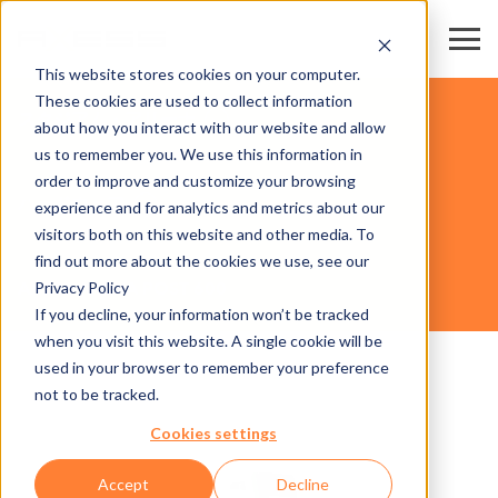
This website stores cookies on your computer.
These cookies are used to collect information
スタジアム・アリーナ
about how you interact with our website and allow
us to remember you. We use this information in
order to improve and customize your browsing
ハードウェア
experience and for analytics and metrics about our
visitors both on this website and other media. To
find out more about the cookies we use, see our
Privacy Policy
AXESS ARENA POST 600
If you decline, your information won’t be tracked
when you visit this website. A single cookie will be
used in your browser to remember your preference
not to be tracked.
Cookies settings
Accept
Decline