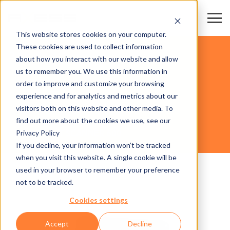
This website stores cookies on your computer.
These cookies are used to collect information
スキー場・リゾート
about how you interact with our website and allow
us to remember you. We use this information in
order to improve and customize your browsing
ハードウェア
experience and for analytics and metrics about our
visitors both on this website and other media. To
find out more about the cookies we use, see our
Privacy Policy
AXESS SMART SCANNER 600
If you decline, your information won’t be tracked
when you visit this website. A single cookie will be
used in your browser to remember your preference
not to be tracked.
Cookies settings
Accept
Decline