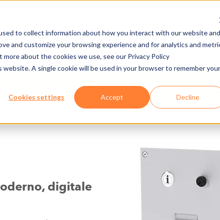
sed to collect information about how you interact with our website an
rove and customize your browsing experience and for analytics and metri
DE
PREMERE/DOWNLOAD
CARRIÈRES
E-CAD
ut more about the cookies we use, see our Privacy Policy
is website. A single cookie will be used in your browser to remember you
TÀ SCIISTICHE
HARDWARE
MODUL
Cookies settings
Accept
Decline
oderno, digitale