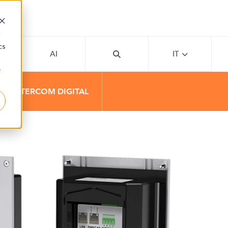
d
cs
EMY
AI
IT
r
O INTERCOM DIGITAL