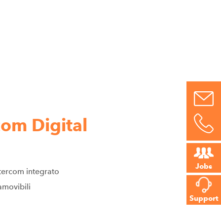
om Digital
Jobs
tercom integrato
amovibili
Support