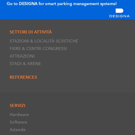
SETTORI DI ATTIVITÀ
STAZIONI & LOCALITÀ SCIISTICHE
FIERE & CENTRI CONGRESSI
ATTRAZIONI
STADI & ARENE
REFERENCES
SERVIZI
Hardware
Software
Aziende