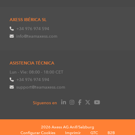
AXESS IBÉRICA SL
+34 976 974 594
info@teamaxess.com
ASISTENCIA TÉCNICA
Lun - Vie: 08:00 - 18:00 CET
+34 976 974 594
support@teamaxess.com
Síguenos en
2026 Axess AG Anif/Salzburg
Configurar Cookies
Imprimir
GTC
B2B