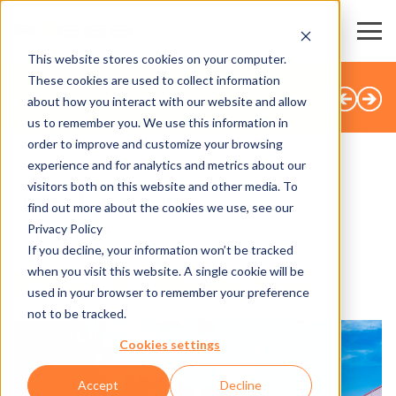
This website stores cookies on your computer.
These cookies are used to collect information
TODAS LAS NOTICIAS
about how you interact with our website and allow
us to remember you. We use this information in
order to improve and customize your browsing
experience and for analytics and metrics about our
visitors both on this website and other media. To
SHARE
find out more about the cookies we use, see our
Privacy Policy
3.10.2024
If you decline, your information won’t be tracked
when you visit this website. A single cookie will be
Mirando al futuro con Axess
used in your browser to remember your preference
not to be tracked.
Cookies settings
Accept
Decline