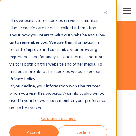
This website stores cookies on your computer.
These cookies are used to collect information
滑雪度假区 & 目的地
about how you interact with our website and allow
us to remember you. We use this information in
order to improve and customize your browsing
硬件
experience and for analytics and metrics about our
visitors both on this website and other media. To
find out more about the cookies we use, see our
Privacy Policy
AXESS PICK UP BOX 600
If you decline, your information won’t be tracked
when you visit this website. A single cookie will be
used in your browser to remember your preference
not to be tracked.
Cookies settings
Accept
Decline