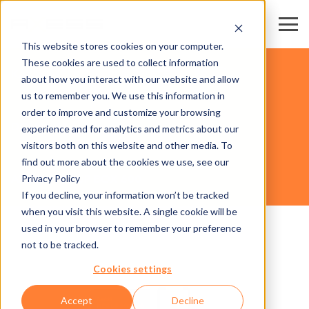
This website stores cookies on your computer.
These cookies are used to collect information
KAYAK MERKEZLERİ & TELEFERİKLER
about how you interact with our website and allow
us to remember you. We use this information in
order to improve and customize your browsing
DONANIM
experience and for analytics and metrics about our
visitors both on this website and other media. To
find out more about the cookies we use, see our
Privacy Policy
AXESS PICK UP BOX 600
If you decline, your information won’t be tracked
when you visit this website. A single cookie will be
used in your browser to remember your preference
not to be tracked.
Cookies settings
Accept
Decline