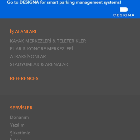
İŞ ALANLARI
KAYAK MERKEZLERİ & TELEFERİKLER
FUAR & KONGRE MERKEZLERİ
ATRAKSİYONLAR
STADYUMLAR & ARENALAR
REFERENCES
SERVİSLER
Donanım
Yazılım
Şirketimiz