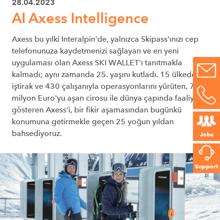
28.04.2023
AI Axess Intelligence
Axess bu yılki Interalpin'de, yalnızca Skipass'ınızı cep
telefonunuza kaydetmenizi sağlayan ve en yeni
uygulaması olan Axess SKI WALLET'ı tanıtmakla
kalmadı; aynı zamanda 25. yaşını kutladı. 15 ülkede 16
iştirak ve 430 çalışanıyla operasyonlarını yürüten, 78
milyon Euro'yu aşan cirosu ile dünya çapında faaliyet
gösteren Axess'i, bir fikir aşamasından bugünkü
konumuna getirmekle geçen 25 yoğun yıldan
bahsediyoruz.
Jobs
Support