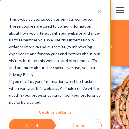
This website stores cookies on your computer.
These cookies are used to collect information
Haberler
about how you interact with our website and allow
us to remember you. We use this information in
Axess dünyasından yeni projeler, etkinlikler,
order to improve and customize your browsing
AR&GE çalışmaları ve haberler.
experience and for analytics and metrics about our
visitors both on this website and other media. To
find out more about the cookies we use, see our
Privacy Policy
If you decline, your information won’t be tracked
when you visit this website. A single cookie will be
used in your browser to remember your preference
not to be tracked.
Cookies settings
Accept
Decline