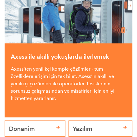
Axess ile akıllı yokuşlarda ilerlemek
Axess'ten yenilikçi komple çözümler - tüm
özelliklere erişim için tek bilet. Axess'in akıllı ve
yenilikçi çözümleri ile operatörler, tesislerinin
sorunsuz çalışmasından ve misafirleri için en iyi
hizmetten yararlanır.
Donanim
Yazılım