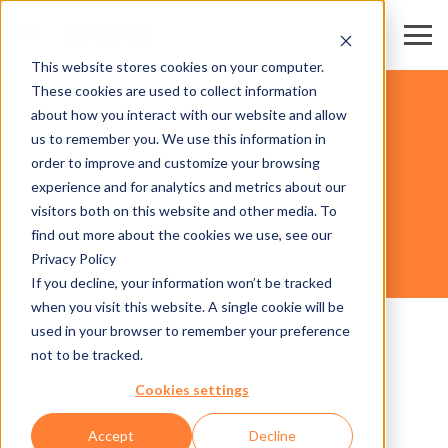
This website stores cookies on your computer.
These cookies are used to collect information
KAYAK MERKEZLERİ & TELEFERİKLER
about how you interact with our website and allow
us to remember you. We use this information in
order to improve and customize your browsing
DONANIM
experience and for analytics and metrics about our
visitors both on this website and other media. To
find out more about the cookies we use, see our
Privacy Policy
TURNSTILE 600 PANIC MECHANIC
If you decline, your information won’t be tracked
when you visit this website. A single cookie will be
used in your browser to remember your preference
not to be tracked.
Cookies settings
Accept
Decline