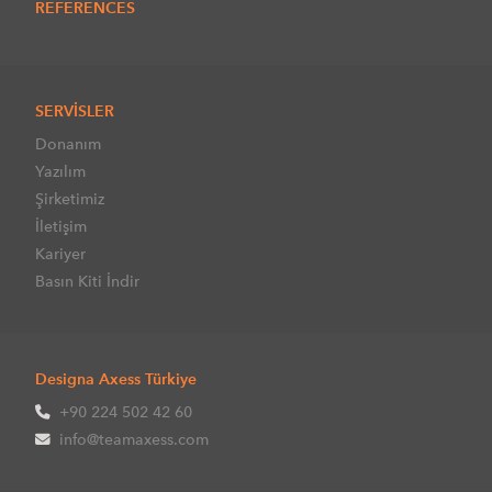
REFERENCES
SERVİSLER
Donanım
Yazılım
Şirketimiz
İletişim
Kariyer
Basın Kiti İndir
Designa Axess Türkiye
+90 224 502 42 60
info@teamaxess.com