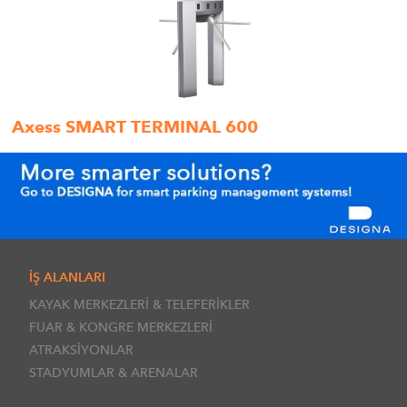
Axess SMART TERMINAL 600
İŞ ALANLARI
KAYAK MERKEZLERİ & TELEFERİKLER
FUAR & KONGRE MERKEZLERİ
ATRAKSİYONLAR
STADYUMLAR & ARENALAR