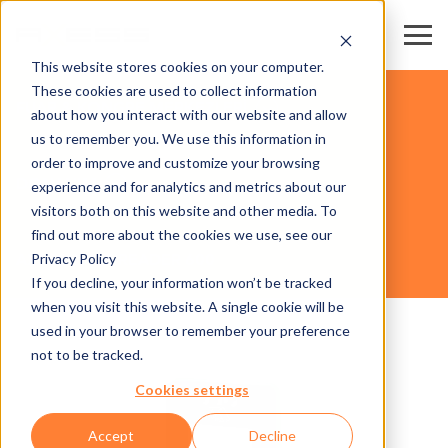
This website stores cookies on your computer.
These cookies are used to collect information
FUAR & KONGRE MERKEZLERİ
about how you interact with our website and allow
us to remember you. We use this information in
order to improve and customize your browsing
DONANIM
experience and for analytics and metrics about our
visitors both on this website and other media. To
find out more about the cookies we use, see our
Privacy Policy
AXESS SUITE READER 600
If you decline, your information won’t be tracked
when you visit this website. A single cookie will be
used in your browser to remember your preference
not to be tracked.
Cookies settings
Accept
Decline