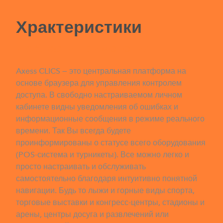
Храктеристики
Т
и области применения
К
Axess CLICS — это центральная платформа на
С 
основе браузера для управления контролем
ск
доступа. В свободно настраиваемом личном
За
кабинете видны уведомления об ошибках и
информационные сообщения в режиме реального
времени. Так Вы всегда будете
проинформированы о статусе всего оборудования
(POS-система и турникеты). Все можно легко и
просто настраивать и обслуживать
самостоятельно благодаря интуитивно понятной
навигации. Будь то лыжи и горные виды спорта,
торговые выставки и конгресс-центры, стадионы и
арены, центры досуга и развлечений или