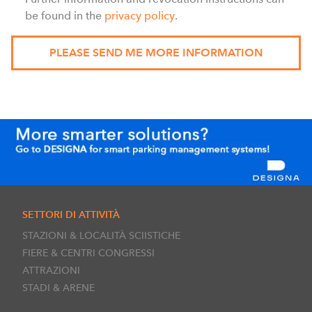
be found in the
privacy policy
.
SETTORI DI ATTIVITÀ
STAZIONI & LOCALITÀ SCIISTICHE
FIERE & CENTRI CONGRESSI
ATTRAZIONI
STADI & ARENE