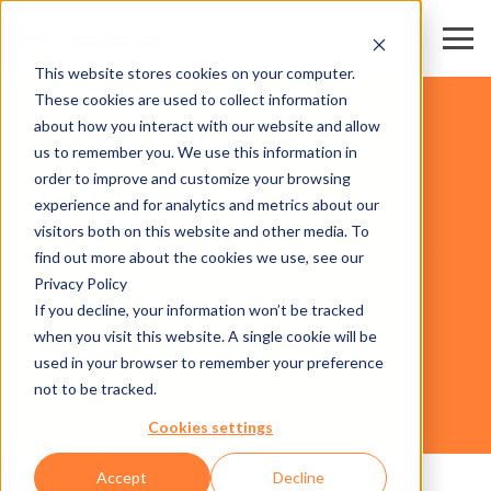
This website stores cookies on your computer.
CARDS
These cookies are used to collect information
ОТДЫХ, МУЗЕИ И АТТРАКЦИОНЫ
about how you interact with our website and allow
СТАДИОНЫ И АРЕНЫ
us to remember you. We use this information in
ЯРМАРКИ И КОНГРЕССНО-
order to improve and customize your browsing
ВЫСТАВОЧНЫЕ ЦЕНТРЫ
experience and for analytics and metrics about our
ГОРНОЛЫЖНЫЕ РЕГИОНЫ И
visitors both on this website and other media. To
КАНАТНЫЕ ДОРОГИ
БИЗНЕС-
find out more about the cookies we use, see our
СФЕРЫ
Privacy Policy
ОБОРУДОВАНИЕ
If you decline, your information won’t be tracked
when you visit this website. A single cookie will be
used in your browser to remember your preference
AXESS TURNSTILE 600 PANIC
not to be tracked.
MECHANIC
Cookies settings
Accept
Decline