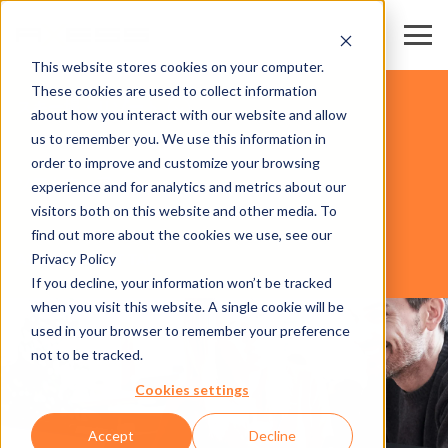
This website stores cookies on your computer.
These cookies are used to collect information
スキー場・リゾート
about how you interact with our website and allow
us to remember you. We use this information in
order to improve and customize your browsing
ソフトウェア
experience and for analytics and metrics about our
visitors both on this website and other media. To
find out more about the cookies we use, see our
Privacy Policy
AXESS SMART TAP
If you decline, your information won’t be tracked
when you visit this website. A single cookie will be
used in your browser to remember your preference
not to be tracked.
Cookies settings
Accept
Decline