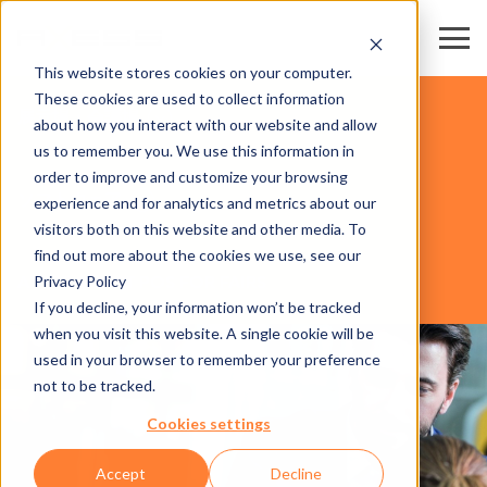
This website stores cookies on your computer.
These cookies are used to collect information
展示場・会議場
about how you interact with our website and allow
us to remember you. We use this information in
order to improve and customize your browsing
ソフトウェア
experience and for analytics and metrics about our
visitors both on this website and other media. To
find out more about the cookies we use, see our
Privacy Policy
AXESS SMART POS FOR FAIRS
If you decline, your information won’t be tracked
when you visit this website. A single cookie will be
used in your browser to remember your preference
not to be tracked.
Cookies settings
Accept
Decline