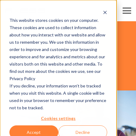
This website stores cookies on your computer.
These cookies are used to collect information
スキー場・リゾート
about how you interact with our website and allow
us to remember you. We use this information in
order to improve and customize your browsing
ソフトウェア
experience and for analytics and metrics about our
visitors both on this website and other media. To
find out more about the cookies we use, see our
Privacy Policy
AXESS PAY PER USE
If you decline, your information won’t be tracked
when you visit this website. A single cookie will be
used in your browser to remember your preference
not to be tracked.
Cookies settings
Accept
Decline