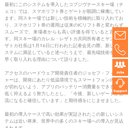
最初にこのシステムを導入したコプジヴナースキー場（チ
ェコ）では、スマホリフト券とゲートが順調に稼働してい
ます。同スキー場では新しい技術を積極的に取り入れてお
り、スマホリフト券の運用は従来のICリフト券と変わらず
スムーズで、来場者からも高い評価を得ていると言いま
す。同スキー場のカレル・レザトカ共同所有者とヤン・レ
ザトカ社長は1月16日に行われた記者会見の際、新しいシ
ステムに満足していると述べたうえで、最先端技術をいち
早く取り入れる理由について語りました。
Jobs
アクセスのハードウェア開発責任者のジョセフ・フィッシ
ャーは、開発にあたり低温環境でもスマートフォンの充電
が切れないよう、アプリのバッテリー消費量をできる限り
Support
低く抑えるよう努力したとし、「今後、新しいゲートが主
流になると確信しています」と期待感をにじませました。
最初の導入ケースで高い効果が実証されたこの新しいシス
テムは近い将来、世界中の多くのスキー場への導入が見込
まれます。