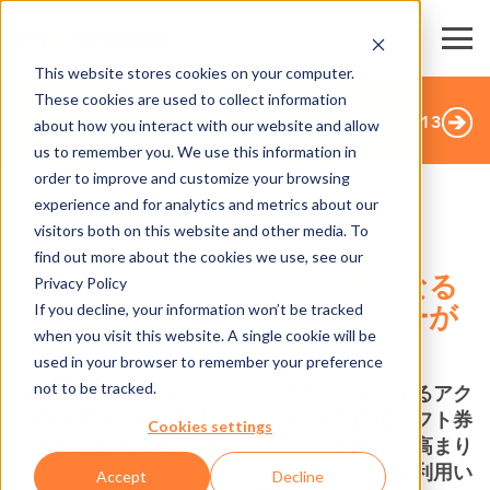
This website stores cookies on your computer.
These cookies are used to collect information
ニュース･ダウンロードに戻る
2
/
13
about how you interact with our website and allow
us to remember you. We use this information in
order to improve and customize your browsing
experience and for analytics and metrics about our
visitors both on this website and other media. To
2.03.2023
find out more about the cookies we use, see our
スマートフォンがリフト券になる
Privacy Policy
If you decline, your information won’t be tracked
アクセスの新しいテクノロジーが
when you visit this website. A single cookie will be
欧米のスキー場で活躍
used in your browser to remember your preference
not to be tracked.
発券や来場者管理システムで世界をリードするアク
セス（本社：オーストリア）は、従来の
IC
リフト券
Cookies settings
に代わる新たな電子リフト券に対する要請の高まり
に応え、スマートフォンをリフト券としてご利用い
Accept
Decline