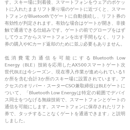
す。スキー場に到着後、スマートフォンをウェアのポケッ
トに入れたままリフト乗り場のゲートに近づくと、スマー
トフォンがBluetoothでゲートに自動接続し、リフト券の
有効性が判定されます。有効な場合はゲートが開き、非接
触で通過できる仕組みです。ゲートの前でグローブをはず
してウェアからスマートフォンを出す手間もなく、リフト
券の購入やICカード返却のために並ぶ必要もありません。
低消費電力通信を可能にするBluetooth Low
Energy（BLE）技術を応用したAX500スマートゲート次
世代BLEは今シーズン、現在導入作業が進められている1
か所を含む合計3か所のスキー場に設置されています。ア
クセスのオリバー・スーターCSO兼取締役はBLEゲートに
ついて、「Bluetooth Low Energyは特定の範囲でデバイ
ス同士をつなげる無線技術で、スマートフォンとゲートの
通信を可能にします。スマートフォンに保存されたリフト
券で、タッチすることなくゲートを通過できます」と説明
しました。