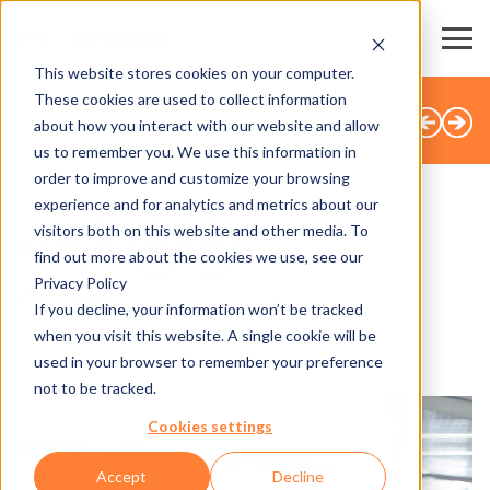
This website stores cookies on your computer.
These cookies are used to collect information
すべてのニュース
about how you interact with our website and allow
us to remember you. We use this information in
order to improve and customize your browsing
experience and for analytics and metrics about our
visitors both on this website and other media. To
SHARE
find out more about the cookies we use, see our
Privacy Policy
20.07.2022
If you decline, your information won’t be tracked
when you visit this website. A single cookie will be
LEISURE & OUTDOOR JAPAN
used in your browser to remember your preference
not to be tracked.
Cookies settings
Accept
Decline