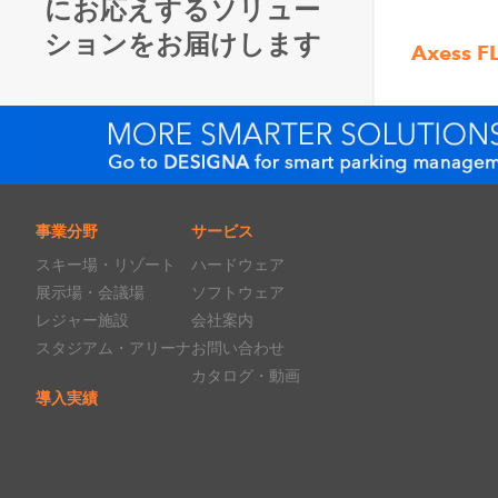
にお応えするソリュー
ションをお届けします
Axess F
事業分野
サービス
スキー場・リゾート
ハードウェア
展示場・会議場
ソフトウェア
レジャー施設
会社案内
スタジアム・アリーナ
お問い合わせ
カタログ・動画
導入実績