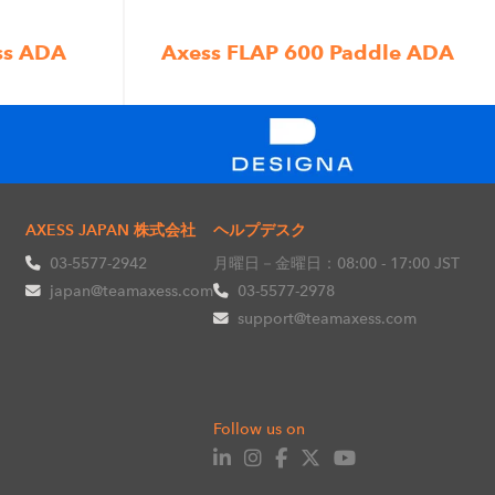
ss ADA
Axess FLAP 600 Paddle ADA
AXESS JAPAN 株式会社
ヘルプデスク
03-5577-2942
月曜日－金曜日：08:00 - 17:00 JST
japan@teamaxess.com
03-5577-2978
support@teamaxess.com
Follow us on