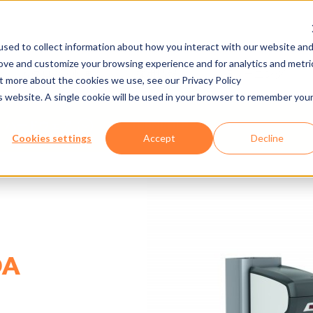
sed to collect information about how you interact with our website an
rove and customize your browsing experience and for analytics and metri
カタログ・動画
採用情報
Eラーニング
ut more about the cookies we use, see our Privacy Policy
is website. A single cookie will be used in your browser to remember you
ハードウェア
TURNSTILE 600 ADA
Cookies settings
Accept
Decline
DA