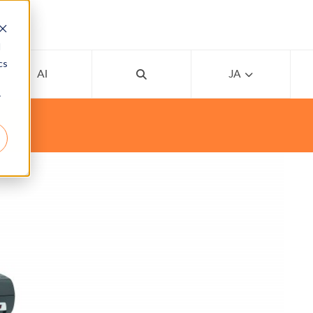
d
cs
AI
JA
r