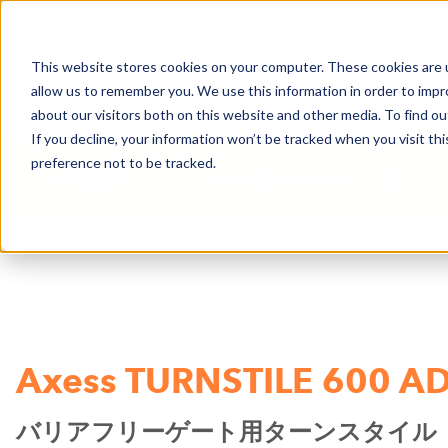
This website stores cookies on your computer. These cookies are u
allow us to remember you. We use this information in order to imp
ニュース
事業分野
会社案内
about our visitors both on this website and other media. To find o
If you decline, your information won’t be tracked when you visit th
preference not to be tracked.
事業分野
スキー場・リゾート
Axess TURNSTILE 600 A
バリアフリーゲート用ターンスタイル