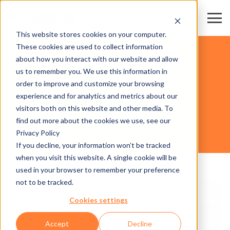
This website stores cookies on your computer.
These cookies are used to collect information
スキー場・リゾート
about how you interact with our website and allow
us to remember you. We use this information in
order to improve and customize your browsing
ハードウェア
experience and for analytics and metrics about our
visitors both on this website and other media. To
find out more about the cookies we use, see our
Privacy Policy
TURNSTILE 600
If you decline, your information won’t be tracked
when you visit this website. A single cookie will be
used in your browser to remember your preference
not to be tracked.
Cookies settings
Accept
Decline