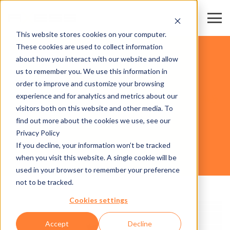
This website stores cookies on your computer.
カード
These cookies are used to collect information
レジャー施設
about how you interact with our website and allow
スタジアム・アリーナ
us to remember you. We use this information in
展示場・会議場
order to improve and customize your browsing
スキー場・リゾート
experience and for analytics and metrics about our
事業分
visitors both on this website and other media. To
野
ハードウェア
find out more about the cookies we use, see our
Privacy Policy
If you decline, your information won’t be tracked
AXESS SMG MOBILE STAND
when you visit this website. A single cookie will be
used in your browser to remember your preference
not to be tracked.
Cookies settings
Accept
Decline