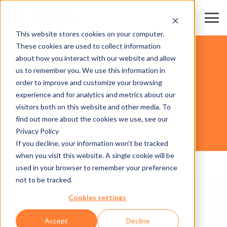
This website stores cookies on your computer.
These cookies are used to collect information
展示場・会議場
about how you interact with our website and allow
us to remember you. We use this information in
order to improve and customize your browsing
ハードウェア
experience and for analytics and metrics about our
visitors both on this website and other media. To
find out more about the cookies we use, see our
Privacy Policy
AXESS SMG MOBILE STAND
If you decline, your information won’t be tracked
when you visit this website. A single cookie will be
used in your browser to remember your preference
not to be tracked.
Cookies settings
Accept
Decline