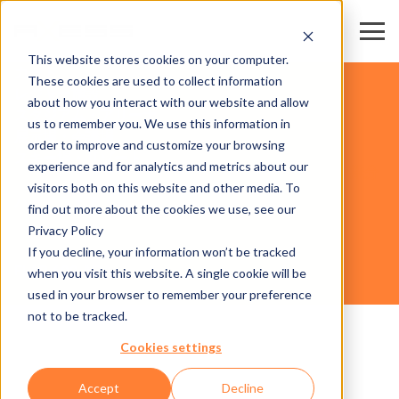
This website stores cookies on your computer.
カード
These cookies are used to collect information
レジャー施設
about how you interact with our website and allow
スタジアム・アリーナ
us to remember you. We use this information in
展示場・会議場
order to improve and customize your browsing
スキー場・リゾート
experience and for analytics and metrics about our
事業分
visitors both on this website and other media. To
野
ハードウェア
find out more about the cookies we use, see our
Privacy Policy
If you decline, your information won’t be tracked
FLAP 600 ADA
when you visit this website. A single cookie will be
used in your browser to remember your preference
not to be tracked.
Cookies settings
Accept
Decline