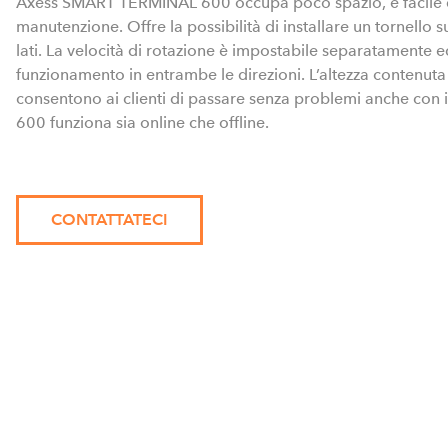
Axess SMART TERMINAL 600 occupa poco spazio, è facile 
manutenzione. Offre la possibilità di installare un tornello s
lati. La velocità di rotazione è impostabile separatamente ed 
funzionamento in entrambe le direzioni. L’altezza contenuta 
consentono ai clienti di passare senza problemi anche co
600 funziona sia online che offline.
CONTATTATECI