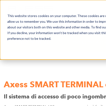
This website stores cookies on your computer. These cookies are u
allow us to remember you. We use this information in order to imp
NOTIZIE
SETTORI DI ATTIVITÀ
AZIEN
about our visitors both on this website and other media. To find o
If you decline, your information won’t be tracked when you visit th
preference not to be tracked.
SETTORI DI ATTIVITÀ
FIERE & CENTRI C
Axess SMART TERMINAL
Il sistema di accesso di poco ingomb