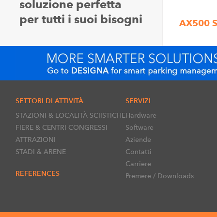
soluzione perfetta
per tutti i suoi bisogni
AX500 S
SETTORI DI ATTIVITÀ
SERVIZI
STAZIONI & LOCALITÀ SCIISTICHE
Hardware
FIERE & CENTRI CONGRESSI
Software
ATTRAZIONI
Aziende
STADI & ARENE
Contatti
Carriere
REFERENCES
Premere / Downloads