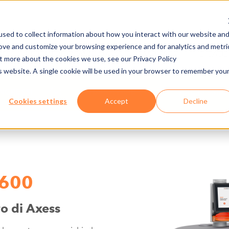
sed to collect information about how you interact with our website an
rove and customize your browsing experience and for analytics and metri
DE
PREMERE/DOWNLOAD
CARRIÈRES
E-CAD
ut more about the cookies we use, see our Privacy Policy
is website. A single cookie will be used in your browser to remember you
ONGRESSI
HARDWARE
AXESS SMAR
Cookies settings
Accept
Decline
 600
ro di Axess