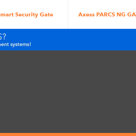
mart Security Gate
Axess PARCS NG GA