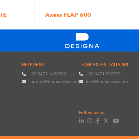
TE
Axess FLAP 600
HELPDESK
TEAM AXESS ITALIA SRL
+39 0471 1430580
+39 0471 502573
support@teamaxess.com
info@teamaxess.com
Follow us on