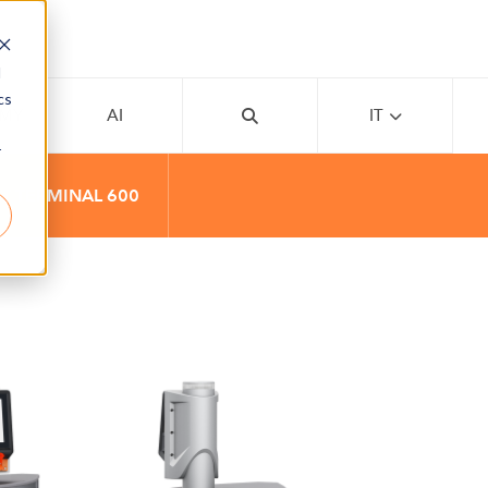
d
cs
EMY
AI
IT
r
T TERMINAL 600