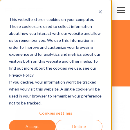
This website stores cookies on your computer.
These cookies are used to collect information
FERIAS Y CENTROS DE CONVENCIONES
about how you interact with our website and allow
us to remember you. We use this information in
order to improve and customize your browsing
HARDWARE
experience and for analytics and metrics about our
visitors both on this website and other media. To
find out more about the cookies we use, see our
Privacy Policy
AXESS SMART SCANNER 600
If you decline, your information won’t be tracked
when you visit this website. A single cookie will be
used in your browser to remember your preference
not to be tracked.
Cookies settings
Accept
Decline