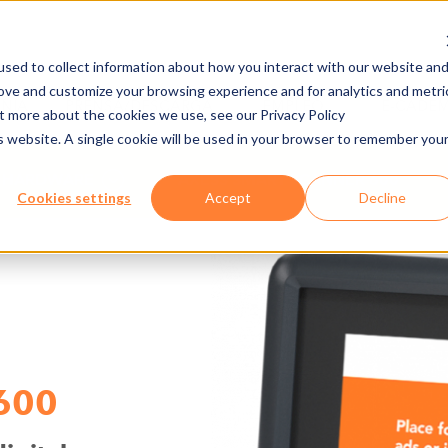
sed to collect information about how you interact with our website an
rove and customize your browsing experience and for analytics and metri
ÑÍA
PRENSA/DESCARGA
EMPLEO
E-CADE
ut more about the cookies we use, see our Privacy Policy
is website. A single cookie will be used in your browser to remember you
HARDWARE
AXESS SMART SCANNER 600
Cookies settings
Accept
Decline
600