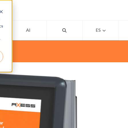
d
cs
MY
AI
ES
r