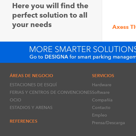
Here you will find the
perfect solution to all
your needs
Axess T
ÁREAS DE NEGOCIO
SERVICIOS
ESTACIONES DE ESQUÍ
Hardware
FERIAS Y CENTROS DE CONVENCIONES
Software
OCIO
Compañía
ESTADIOS Y ARENAS
Contacto
Empleo
REFERENCES
Prensa/Descarga