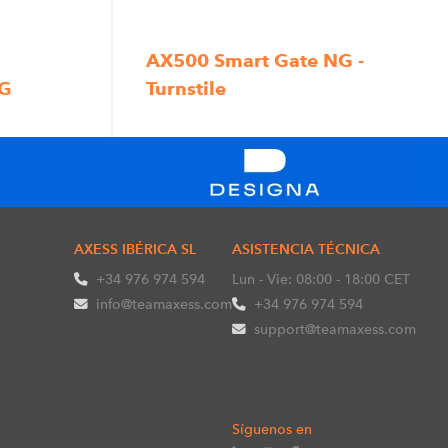
AX500 Smart Gate NG -
NG
Turnstile
AXESS IBÉRICA SL
ASISTENCIA TÉCNICA
+34 976 974 594
Lun - Vie: 08:00 - 18:00 CET
info@teamaxess.com
+34 976 974 594
support@teamaxess.com
Síguenos en