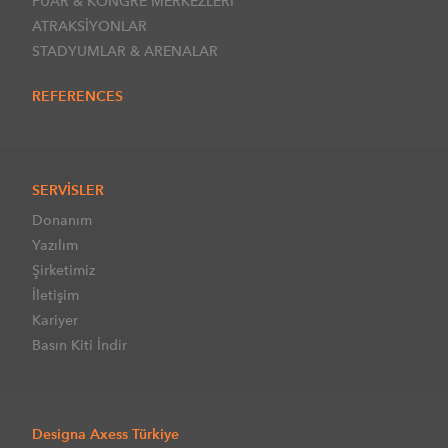
FUAR & KONGRE MERKEZLERİ
ATRAKSİYONLAR
STADYUMLAR & ARENALAR
REFERENCES
SERVİSLER
Donanım
Yazılım
Şirketimiz
İletişim
Kariyer
Basın Kiti İndir
Designa Axess Türkiye