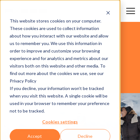
This website stores cookies on your computer.
These cookies are used to collect information
KAYAK MERKEZLERİ & TELEFERİKLER
about how you interact with our website and allow
us to remember you. We use this information in
order to improve and customize your browsing
YAZILIM
experience and for analytics and metrics about our
visitors both on this website and other media. To
find out more about the cookies we use, see our
Privacy Policy
AXESS SMART GUARD
If you decline, your information won’t be tracked
when you visit this website. A single cookie will be
used in your browser to remember your preference
not to be tracked.
Cookies settings
Accept
Decline