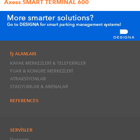
Axess SMART TERMINAL 600
İŞ ALANLARI
KAYAK MERKEZLERİ & TELEFERİKLER
FUAR & KONGRE MERKEZLERİ
ATRAKSİYONLAR
STADYUMLAR & ARENALAR
REFERENCES
SERVİSLER
Donanım