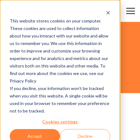
This website stores cookies on your computer.
These cookies are used to collect information
FUAR & KONGRE MERKEZLERİ
about how you interact with our website and allow
us to remember you. We use this information in
order to improve and customize your browsing
DONANIM
experience and for analytics and metrics about our
visitors both on this website and other media. To
find out more about the cookies we use, see our
Privacy Policy
AXESS SMART GATE 600
If you decline, your information won’t be tracked
when you visit this website. A single cookie will be
used in your browser to remember your preference
not to be tracked.
Cookies settings
Accept
Decline