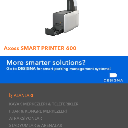
Axess SMART PRINTER 600
İŞ ALANLARI
KAYAK MERKEZLERİ & TELEFERİKLER
FUAR & KONGRE MERKEZLERİ
ATRAKSİYONLAR
STADYUMLAR & ARENALAR