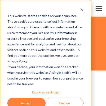
This website stores cookies on your computer.
These cookies are used to collect information
KAYAK MERKEZLERİ & TELEFERİKLER
about how you interact with our website and allow
us to remember you. We use this information in
order to improve and customize your browsing
DONANIM
experience and for analytics and metrics about our
visitors both on this website and other media. To
find out more about the cookies we use, see our
Privacy Policy
AX500 TICKET DISPENSER
If you decline, your information won’t be tracked
when you visit this website. A single cookie will be
used in your browser to remember your preference
not to be tracked.
Cookies settings
Accept
Decline