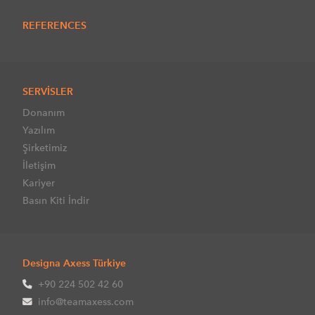
REFERENCES
SERVİSLER
Donanım
Yazılım
Şirketimiz
İletişim
Kariyer
Basın Kiti İndir
Designa Axess Türkiye
+90 224 502 42 60
info@teamaxess.com