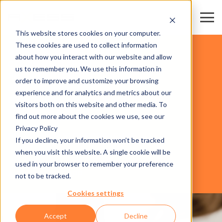
This website stores cookies on your computer.
CARDS
These cookies are used to collect information
ОТДЫХ, МУЗЕИ И АТТРАКЦИОНЫ
about how you interact with our website and allow
СТАДИОНЫ И АРЕНЫ
us to remember you. We use this information in
ЯРМАРКИ И КОНГРЕССНО-
order to improve and customize your browsing
ВЫСТАВОЧНЫЕ ЦЕНТРЫ
experience and for analytics and metrics about our
ГОРНОЛЫЖНЫЕ РЕГИОНЫ И
visitors both on this website and other media. To
БИЗНЕС-
КАНАТНЫЕ ДОРОГИ
find out more about the cookies we use, see our
СФЕРЫ
Privacy Policy
ПРОГРАММНОЕ ОБЕСПЕЧЕНИЕ
If you decline, your information won’t be tracked
when you visit this website. A single cookie will be
used in your browser to remember your preference
AXESS MOBILE APP
not to be tracked.
Cookies settings
Accept
Decline