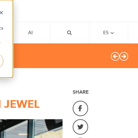
d
cs
MY
AI
ES
r
SHARE
I JEWEL