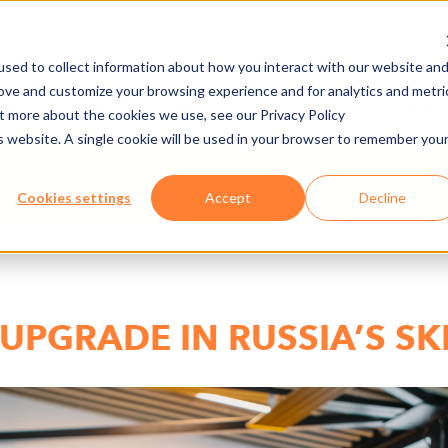
sed to collect information about how you interact with our website an
rove and customize your browsing experience and for analytics and metri
ÑÍA
PRENSA/DESCARGA
EMPLEO
E-CADE
ut more about the cookies we use, see our Privacy Policy
is website. A single cookie will be used in your browser to remember you
Cookies settings
Accept
Decline
UPGRADE IN RUSSIA’S SK