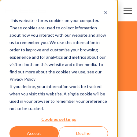
This website stores cookies on your computer.
These cookies are used to collect information
FERIAS Y CENTROS DE CONVENCIONES
about how you interact with our website and allow
us to remember you. We use this information in
order to improve and customize your browsing
HARDWARE
experience and for analytics and metrics about our
visitors both on this website and other media. To
find out more about the cookies we use, see our
Privacy Policy
AXESS SMART TERMINAL 600
If you decline, your information won’t be tracked
when you visit this website. A single cookie will be
used in your browser to remember your preference
not to be tracked.
Cookies settings
Accept
Decline