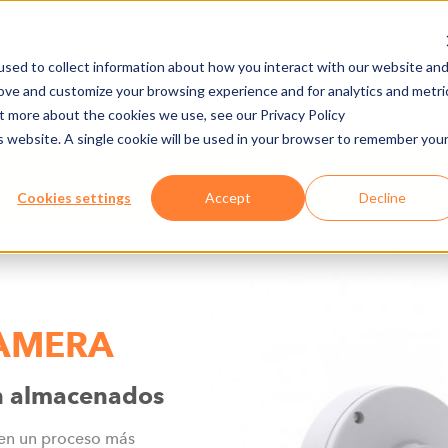
sed to collect information about how you interact with our website an
rove and customize your browsing experience and for analytics and metri
ÑÍA
PRENSA/DESCARGA
EMPLEO
E-CADE
ut more about the cookies we use, see our Privacy Policy
is website. A single cookie will be used in your browser to remember you
QUÍ
HARDWARE
AXESS LANE CO
Cookies settings
Accept
Decline
CAMERA
en almacenados
 en un proceso más