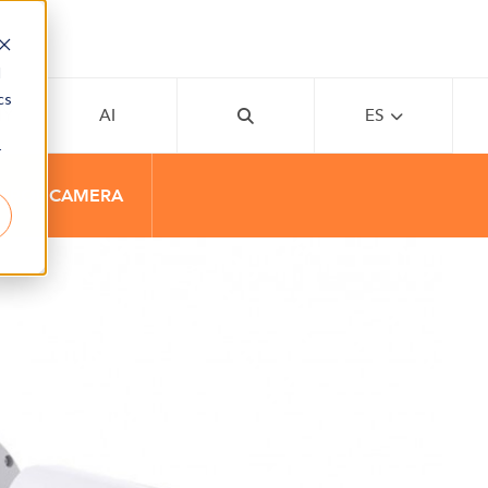
d
cs
MY
AI
ES
r
NTROL CAMERA