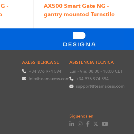
G -
AX500 Smart Gate NG -
p
gantry mounted Turnstile
AXESS IBÉRICA SL
ASISTENCIA TÉCNICA
+34 976 974 594
Lun - Vie: 08:00 - 18:00 CET
info@teamaxess.com
+34 976 974 594
support@teamaxess.com
Síguenos en