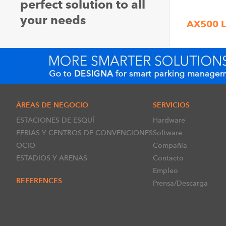
perfect solution to all
your needs
AX500 L
ÁREAS DE NEGOCIO
SERVICIOS
ESTACIONES DE ESQUÍ
Hardware
FERIAS Y CENTROS DE CONVENCIONES
Software
OCIO
Compañía
ESTADIOS Y ARENAS
Contacto
Empleo
REFERENCES
Prensa/Descarga