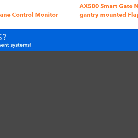
AX500 Smart Gate N
ane Control Monitor
gantry mounted Fla