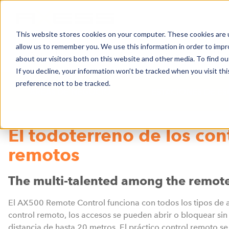
This website stores cookies on your computer. These cookies are u
allow us to remember you. We use this information in order to imp
NOTICIAS
ÁREAS DE NEGOCIO
COMPA
about our visitors both on this website and other media. To find o
If you decline, your information won’t be tracked when you visit th
preference not to be tracked.
ÁREAS DE NEGOCIO
ESTACIONES DE ES
El todoterreno de los con
remotos
The multi-talented among the remote
El AX500 Remote Control funciona con todos los tipos de a
control remoto, los accesos se pueden abrir o bloquear si
distancia de hasta 20 metros. El práctico control remoto s