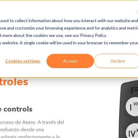
sed to collect information about how you interact with our website an
rove and customize your browsing experience and for analytics and metri
ÑÍA
PRENSA/DESCARGA
EMPLEO
E-CADE
ut more about the cookies we use, see our Privacy Policy
is website. A single cookie will be used in your browser to remember you
QUÍ
HARDWARE
AX500 REMOTE 
Cookies settings
Accept
Decline
troles
 controls
cceso de Axess. A través del
n esfuerzo desde una
e adapta perfectamente a la