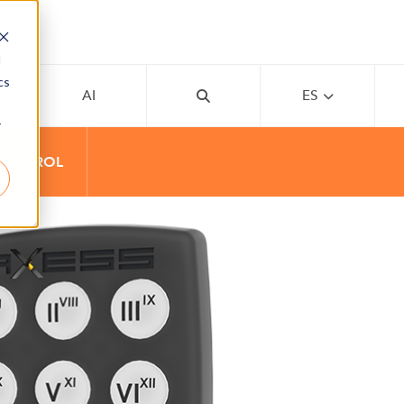
d
cs
MY
AI
ES
r
CONTROL