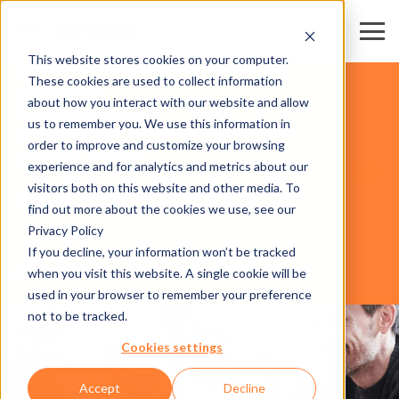
This website stores cookies on your computer.
カード
These cookies are used to collect information
レジャー施設
about how you interact with our website and allow
スタジアム・アリーナ
us to remember you. We use this information in
展示場・会議場
order to improve and customize your browsing
スキー場・リゾート
experience and for analytics and metrics about our
事業分
visitors both on this website and other media. To
野
ソフトウェア
find out more about the cookies we use, see our
Privacy Policy
If you decline, your information won’t be tracked
AXESS SMART TAP
when you visit this website. A single cookie will be
used in your browser to remember your preference
not to be tracked.
Cookies settings
Accept
Decline