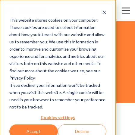
This website stores cookies on your computer.
カード
These cookies are used to collect information
レジャー施設
about how you interact with our website and allow
スタジアム・アリーナ
us to remember you. We use this information in
展示場・会議場
order to improve and customize your browsing
スキー場・リゾート
experience and for analytics and metrics about our
事業分
visitors both on this website and other media. To
野
ハードウェア
find out more about the cookies we use, see our
Privacy Policy
If you decline, your information won’t be tracked
AX500 SMART GATE NG FLAP GLASS
when you visit this website. A single cookie will be
used in your browser to remember your preference
not to be tracked.
Cookies settings
Accept
Decline