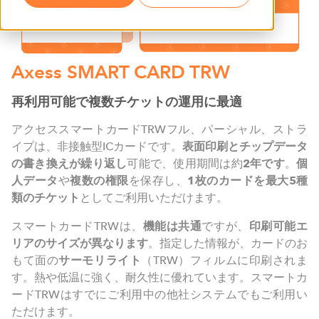
Axess SMART CARD TRW
再利用可能で複数チケットの運用に最適
アクセススマートカードTRWフル、パーシャル、ストラ
イプは、非接触型ICカードです。
表面印刷とチップデータ
の書き換えが繰り返し
可能で、使用期間は約
2
年です
。
個
人データ
や
複数の権限
を保存し、
1
枚のカードを最大
5
種
類のチケット
としてご利用いただけます。
スマートカードTRWは、
機能は共通
ですが、
印刷可能エ
リアのサイズが異なります
。指定した情報が、カードのお
もて面の
サーモリライト
（TRW）フィルムに印刷されま
す。熱や低温に強く、耐久性に優れています。スマートカ
ードTRWはすでにご利用中の他社システムでもご利用い
ただけます。