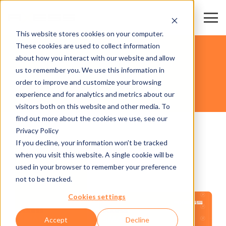
This website stores cookies on your computer.
These cookies are used to collect information
カード
about how you interact with our website and allow
us to remember you. We use this information in
order to improve and customize your browsing
AXESS SMART CARD TRW FULL
experience and for analytics and metrics about our
visitors both on this website and other media. To
find out more about the cookies we use, see our
Privacy Policy
If you decline, your information won’t be tracked
when you visit this website. A single cookie will be
used in your browser to remember your preference
not to be tracked.
Cookies settings
Accept
Decline