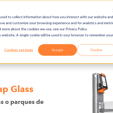
sed to collect information about how you interact with our website an
rove and customize your browsing experience and for analytics and metri
ÑÍA
PRENSA/DESCARGA
EMPLEO
E-CADE
ut more about the cookies we use, see our Privacy Policy
is website. A single cookie will be used in your browser to remember you
HARDWARE
AX500 SMART GATE NG FLAP GLAS
Cookies settings
Accept
Decline
ap Glass
as o parques de