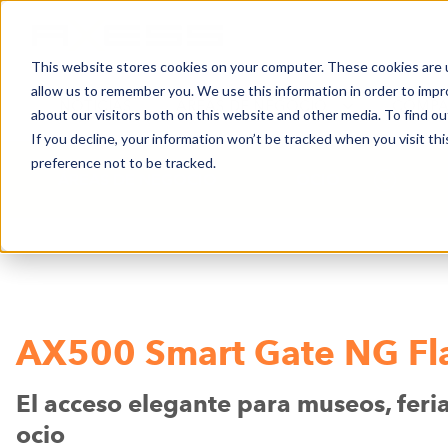
This website stores cookies on your computer. These cookies are u
allow us to remember you. We use this information in order to imp
NOTICIAS
ÁREAS DE NEGOCIO
COMPA
about our visitors both on this website and other media. To find o
If you decline, your information won’t be tracked when you visit th
preference not to be tracked.
ÁREAS DE NEGOCIO
OCIO
AX500 Smart Gate NG Fl
El acceso elegante para museos, feri
ocio