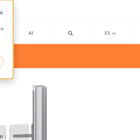
d
cs
MY
AI
ES
r
S