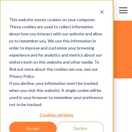
This website stores cookies on your computer.
Unsere Karten
These cookies are used to collect information
ATTRAKTIONEN
about how you interact with our website and allow
STADIEN & ARENEN
us to remember you. We use this information in
MESSE- & KONGRESSZENTREN
order to improve and customize your browsing
GESCHÄFTSBEREICHE
SKIREGIONEN & BERGBAHNEN
experience and for analytics and metrics about our
visitors both on this website and other media. To
AXESS RIGID CARD
find out more about the cookies we use, see our
Privacy Policy
If you decline, your information won’t be tracked
when you visit this website. A single cookie will be
used in your browser to remember your preference
not to be tracked.
Cookies settings
Accept
Decline